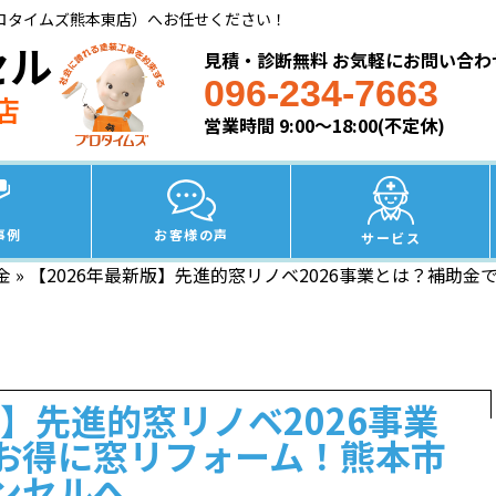
ロタイムズ熊本東店）へお任せください！
セル
見積・診断無料 お気軽にお問い合わ
096-234-7663
店
営業時間 9:00～18:00(不定休)
事例
お客様の声
サービス
金
»
【2026年最新版】先進的窓リノベ2026事業とは？補助
版】先進的窓リノベ2026事業
お得に窓リフォーム！熊本市
ンセルへ