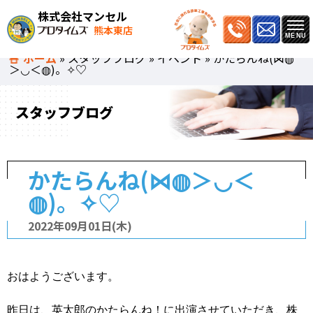
株式会社マンセル
熊本東店
ホーム
»
スタッフブログ
»
イベント
»
かたらんね(⋈◍
＞◡＜◍)。✧♡
スタッフブログ
かたらんね(⋈◍＞◡＜
◍)。✧♡
2022年09月01日(木)
おはようございます。
昨日は、英太郎のかたらんね！に出演させていただき、株