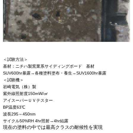
＜試験方法＞
基材：ニチハ製窯業系サイディングボード 基材
SUV600hr暴露→各種塗料塗布・養生→SUV1600hr暴露
＜試験機＞
岩崎電気（株）製
紫外線照射度150mW/㎠
アイスーパーＵＶテスター
BP温度63℃
波長295～450nm
サイクル50%RH 4hr照射→4hr結露
現在の塗料の中では最高クラスの耐候性を実現