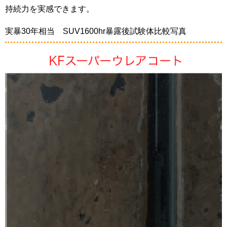
持続力を実感できます。
実暴30年相当 SUV1600hr暴露後試験体比較写真