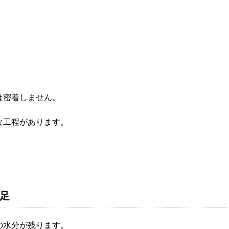
は密着しません。
な工程があります。
足
の水分が残ります。