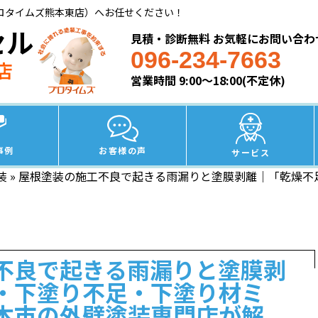
ロタイムズ熊本東店）へお任せください！
セル
見積・診断無料 お気軽にお問い合わ
096-234-7663
店
営業時間 9:00～18:00(不定休)
事例
お客様の声
サービス
装
»
屋根塗装の施工不良で起きる雨漏りと塗膜剥離｜「乾燥不
】
不良で起きる雨漏りと塗膜剥
・下塗り不足・下塗り材ミ
本市の外壁塗装専門店が解