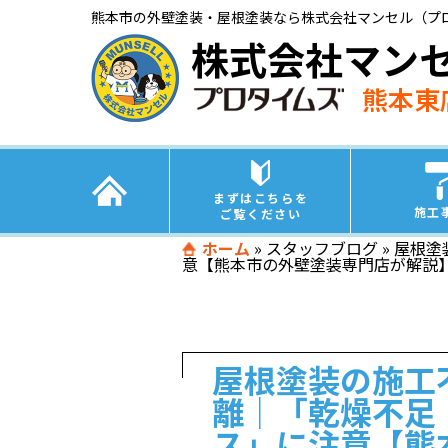
熊本市の外壁塗装・屋根塗装なら株式会社マンセル（プ
株式会社マン
熊本東
まずはこちらを
施工
ご覧ください
ホーム
»
スタッフブログ
»
屋根塗
意【熊本市の外壁塗装専門店が解説
屋根塗装の施工
離｜「乾燥不足
ス」に注意【熊