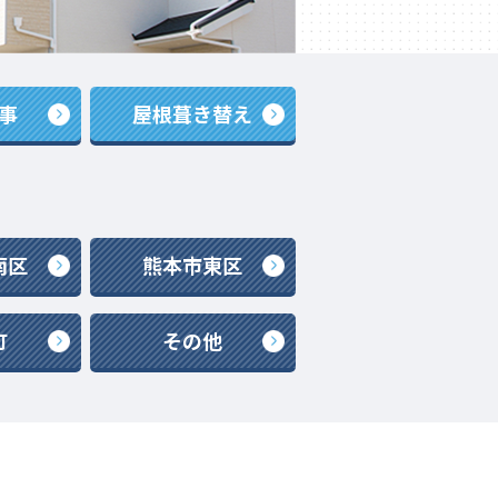
事
屋根葺き替え
南区
熊本市東区
町
その他