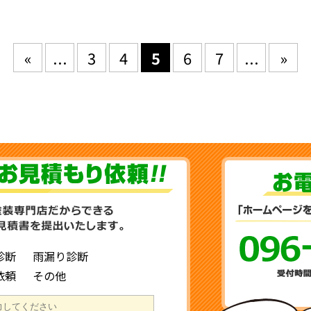
«
...
3
4
5
6
7
...
»
診断
雨漏り診断
依頼
その他