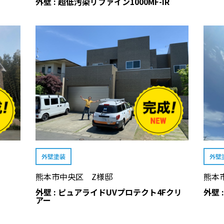
外壁 : 超低汚染リファイン1000MF-IR
外壁塗装
外壁
熊本市中央区 Z様邸
熊本
外壁 : ピュアライドUVプロテクト4Fクリ
外壁 
アー