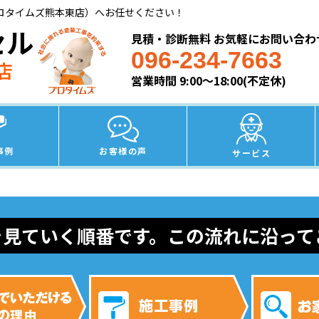
ロタイムズ熊本東店）へお任せください！
セル
見積・診断無料 お気軽にお問い合わ
096-234-7663
店
営業時間 9:00～18:00(不定休)
事例
お客様の声
サービス
を見ていく順番です。この流れに沿って